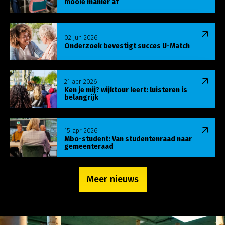
mooie manier af
Lees meer over Onderzoek bevestigt succes U-Ma
02 jun 2026
Onderzoek bevestigt succes U-Match
Lees meer over Ken je mij? wijktour leert: luisteren
21 apr 2026
Ken je mij? wijktour leert: luisteren is
belangrijk
Lees meer over Mbo-student: Van studentenraa
15 apr 2026
Mbo-student: Van studentenraad naar
gemeenteraad
Meer nieuws