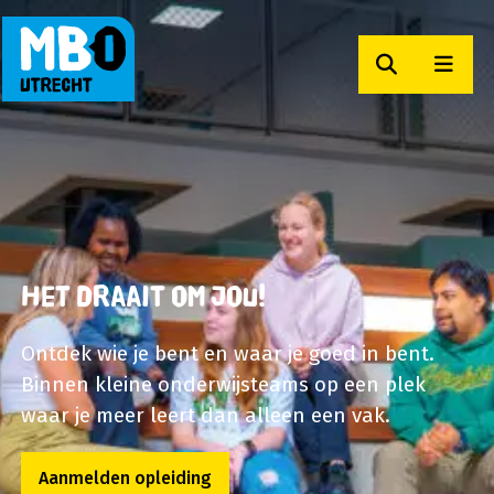
Zoeken
Men
MBO Utrecht
Het draait om jou!
Ontdek wie je bent en waar je goed in bent.
Binnen kleine onderwijsteams op een plek
waar je meer leert dan alleen een vak.
Aanmelden opleiding